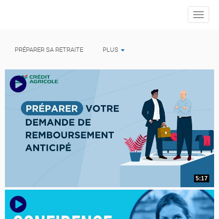
Close video modal
Active
PRÉPARER SA RETRAITE
PLUS
5:17
Vidéos
associées